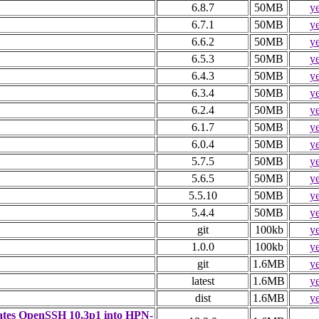
6.8.7
50MB
y
6.7.1
50MB
y
6.6.2
50MB
y
6.5.3
50MB
y
6.4.3
50MB
y
6.3.4
50MB
y
6.2.4
50MB
y
6.1.7
50MB
y
6.0.4
50MB
y
5.7.5
50MB
y
5.6.5
50MB
y
5.5.10
50MB
y
5.4.4
50MB
y
git
100kb
y
1.0.0
100kb
y
git
1.6MB
y
latest
1.6MB
y
dist
1.6MB
y
orates OpenSSH 10.3p1 into HPN-