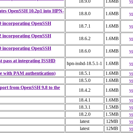
18.9.0
1.6MB
y
orates OpenSSH 10.2p1 into HPN-
18.8.0
1.6MB
y
7.0 incorporating OpenSSH
18.7.1
1.6MB
y
6.2 incorporating OpenSSH
18.6.2
1.6MB
y
6.0 incorporating OpenSSH
18.6.0
1.6MB
y
t pass at integrating ISSHD
hpn-isshd-18.5.1-1
1.6MB
y
ue with PAM authentication)
18.5.1
1.6MB
y
18.5.0
1.6MB
y
kport from OpenSSH 9.8 to the
18.4.2
1.6MB
y
18.4.1
1.6MB
y
18.3.1
1.5MB
y
18.2.0
1.5MB
y
latest
12MB
y
latest
12MB
y