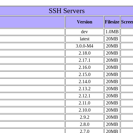
SSH Servers
Version
Filesize
Scree
dev
1.0MB
latest
20MB
3.0.0-M4
20MB
2.18.0
20MB
2.17.1
20MB
2.16.0
20MB
2.15.0
20MB
2.14.0
20MB
2.13.2
20MB
2.12.1
20MB
2.11.0
20MB
2.10.0
20MB
2.9.2
20MB
2.8.0
20MB
2.7.0
20MB