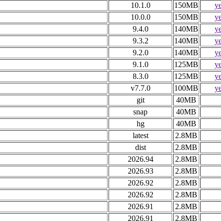
10.1.0
150MB
y
10.0.0
150MB
y
9.4.0
140MB
y
9.3.2
140MB
y
9.2.0
140MB
y
9.1.0
125MB
y
8.3.0
125MB
y
v7.7.0
100MB
y
git
40MB
snap
40MB
hg
40MB
latest
2.8MB
dist
2.8MB
2026.94
2.8MB
2026.93
2.8MB
2026.92
2.8MB
2026.92
2.8MB
2026.91
2.8MB
2026.91
2.8MB